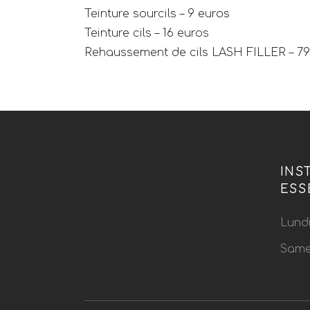
Teinture sourcils – 9 euros
Teinture cils – 16 euros
Rehaussement de cils LASH FILLER – 79
INS
ESS
Lundi
Same